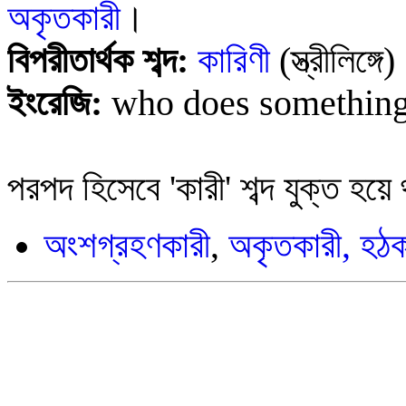
অকৃতকারী
।
বিপরীতার্থক শব্দ:
কারিণী
(স্ত্রীলিঙ্গে
ইংরেজি:
who does something
পরপদ হিসেবে 'কারী' শব্দ যুক্ত হয়ে
অংশগ্রহণকারী
,
অকৃতকারী,
হঠক