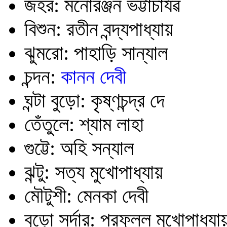
জ
হর: মনোরঞ্জন ভট্টাচার্যৱ
বিশুন: রতীন বন্দ্যপাধ্যায়
ঝুমরো:
পাহাড়ি সান্যাল
চন্দন:
কানন দেবী
ঘ
ন্টা বুড়ো: কৃষ্ণচন্দ্র দে
তেঁতুলে: শ্যাম লাহা
গুট্টে: অহি সন্যাল
ঝন্টু: সত্য মুখোপাধ
্যায়
মৌটুশী:
মেনকা দেবী
বুড়ো সর্দার: প্রফুল্ল মুখোপাধ্যা