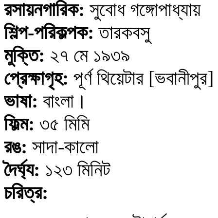
রসায়নগারিক:
সুবোধ গঙ্গোপাধ্যায়
শিল্প-পরিকল্পক:
তারকবসু
মুক্তি:
২৭ মে
১৯৩৯
প্রেক্ষাগৃহ:
পূর্ণ থিয়েটার [ভবানীপুর]
ভাষা:
বাংলা।
ফিল্ম:
৩৫ মিমি
রঙ:
সাদা-কালো
দৈর্ঘ্য:
১
২
৩ মিনিট
চরিত্র: