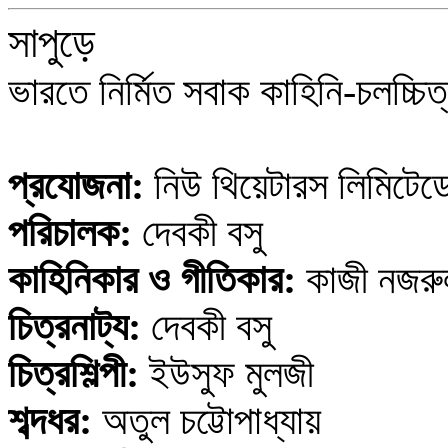
সাপুড়ে
ভারতে নির্মিত সবাক কাহিনি-চলচ্চি
প্রযোজনা:
নিউ থিয়েটারস লিমিটেড
পরিচালক:
দেবকী বসু
কাহিনিকার
ও গীতিকার
:
কাজী নজর
চিত্রনাট্য:
দেবকী বসু
চিত্রশিল্পী:
ইউসুফ মুলজী
শব্দধর:
অতুল চট্টোপাধ্যায়