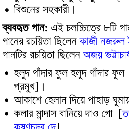
বিশুনের সহকারী
।
ব্যবহৃত গান:
এই চলচ্চিত্রে ৮টি গ
গানের রচয়িতা ছিলেন
কাজী নজরুল
গানটির রচয়িতা ছিলেন
অজয় ভট্টাচার্
হলুদ গাঁদার ফুল
হলুদ গাঁদার ফুল
প্রমুখ]।
আকাশে হেলান দিয়ে পাহাড় ঘুমা
কলার মান্দাস বানিয়ে দাও গো [
ত
কৃষ্ণচন্দ্র দে
]