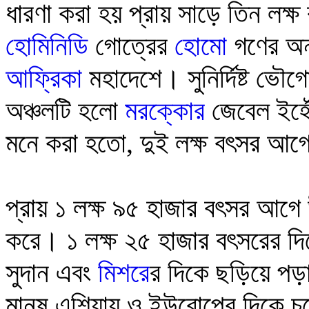
ধারণা করা হয় প্রায় সাড়ে তিন লক
হোমিনিডি
গোত্রের
হোমো
গণের অন
আফ্রিকা
মহাদেশে
। সুনির্দিষ্ট ভৌ
অঞ্চলটি হলো
মরক্কোর
জেবেল ইর্
মনে করা হতো, দুই লক্ষ বৎসর আ
প্রায় ১ লক্ষ ৯৫ হাজার বৎসর আগে 
করে। ১ লক্ষ ২৫ হাজার বৎসরের দ
সুদান এবং
মিশর
ের দিকে ছড়িয়ে পড়া
মানুষ এশিয়ায় ও ইউরোপের দিকে