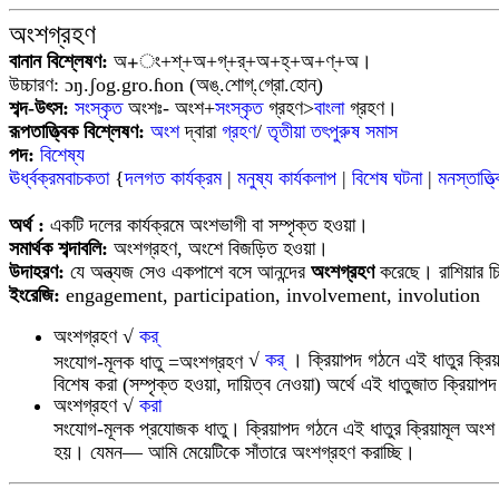
অংশগ্রহণ
বানান বিশ্লেষণ:
অ+ং+শ্+অ+গ্+র্+অ+হ্+অ+ণ্+অ।
উচ্চারণ:
ɔŋ.ʃog.gro.ɦon
(অঙ্‌.শোগ্‌.গ্রো.হোন্)
শব্দ-উৎস:
সংস্কৃত
অংশঃ- অংশ+
সংস্কৃত
গ্রহণ>
বাংলা
গ্রহণ।
রূপতাত্ত্বিক বিশ্লেষণ:
অংশ
দ্বারা
গ্রহণ
/
তৃতীয়া তৎপুরুষ সমাস
পদ:
বিশেষ্য
ঊর্ধ্বক্রমবাচকতা
{
দলগত কার্যক্রম
|
মনুষ্য কার্যকলাপ
|
বিশেষ ঘটনা
|
মনস্তাত্ত্
অর্থ
:
একটি দলের কার্যক্রমে অংশভাগী বা সম্পৃক্ত হওয়া।
সমার্থক শব্দাবলি:
অংশগ্রহণ, অংশে বিজড়িত হওয়া।
উদাহরণ:
যে অন্ত্যজ সেও একপাশে বসে আনন্দের
অংশগ্রহণ
করেছে। রাশিয়ার চিঠি
ইংরেজি:
engagement, participation, involvement, involution
অংশগ্রহণ
√
কর্
√
কর্
। ক্রিয়াপদ গঠনে এই ধাতুর ক্রি
সংযোগ-মূলক ধাতু =অংশগ্রহণ
বিশেষ করা (সম্পৃক্ত হওয়া, দায়িত্ব নেওয়া) অর্থে এই ধাতুজাত ক্রিয়া
অংশগ্রহণ
√
করা
সংযোগ-মূলক প্রযোজক ধাতু। ক্রিয়াপদ গঠনে এই ধাতুর ক্রিয়ামূল অংশ ক
হয়। যেমন― আমি মেয়েটিকে সাঁতারে অংশগ্রহণ করাচ্ছি।