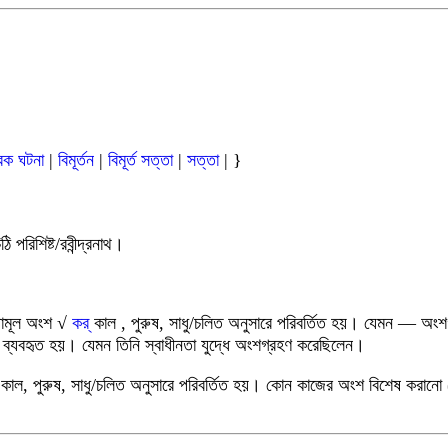
বিক ঘটনা
|
বিমূর্তন
|
বিমূর্ত সত্তা
|
সত্তা
| }
 পরিশিষ্ট/রবীন্দ্রনাথ।
য়ামূল অংশ
√
কর্
কাল , পুরুষ, সাধু/চলিত অনুসারে পরিবর্তিত হয়। যেমন ― অং
পদ ব্যবহৃত হয়। যেমন তিনি স্বাধীনতা যুদ্ধে অংশগ্রহণ করেছিলেন।
াল, পুরুষ, সাধু/চলিত অনুসারে পরিবর্তিত হয়। কোন কাজের অংশ বিশেষ করানো (স