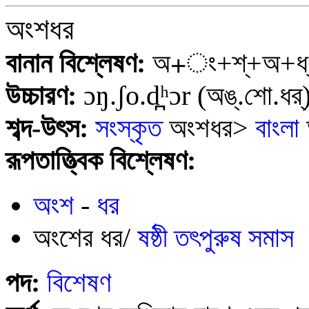
অংশধর
বানান বিশ্লেষণ:
অ+ং+শ্+অ+ধ্
উচ্চারণ:
ɔŋ.ʃo.d̪ʰɔr
(অঙ্‌.শো.ধর্
শব্দ-উৎস:
সংস্কৃত
অংশধর>
বাংলা
রূপতাত্ত্বিক বিশ্লেষণ:
অংশ
-
ধর
অংশের ধর/
ষষ্ঠী তৎপুরুষ সমাস
পদ:
বিশেষণ