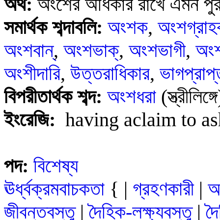
অর্থ:
অংশের অধিকার রাখে এমন পু
সমার্থক শব্দাবলি:
অংশক
,
অংশগ্রা
অংশবান্
,
অংশভাক্
,
অংশভাগী
,
অং
অংশীদারি
,
উত্তরাধিকার
,
ভাগপ্রাপ্
বিপরীতার্থক শব্দ:
অংশধরা
(স্ত্রীলিঙ্গে
ইংরেজি
:
having aclaim to as
পদ:
বিশেষ্য
ঊর্ধ্বক্রমবাচকতা
{
|
গ্রহণকারী
|
অ
জীবন্তবস্তু
|
দৈহিক-লক্ষ্যবস্তু
|
দৈ